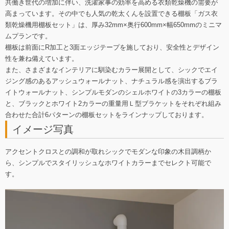
共働き世代の増加に伴い、洗濯家事の効率を高める衣類乾燥機の需要が
高まっています。その中でも人気の乾太くんを設置できる棚板「ガス衣
類乾燥機用棚板セット」は、厚み32mm×奥行600mm×幅650mmのミニマ
ムプランです。
棚板は前面にR加工と3面エッジテープを施しており、安全性とデザイン
性を兼ね備えています。
また、さまざまなインテリアに馴染むカラー展開として、シックでエイ
ジング感のあるアッシュウォールナット、ナチュラル感を演出するブラ
イトウォールナット、シンプルモダンのシェルホワイトの3カラーの棚板
と、ブラックとホワイト2カラーの重量用Ｌ型ブラケットをそれぞれ組み
合わせた合計6パターンの棚板セットをラインナップしております。
イメージ写真
アクセントクロスとの調和が取れシックでモダンな印象の木目調柄か
ら、シンプルでスタイリッシュなホワイトカラーまでセレクト可能で
す。