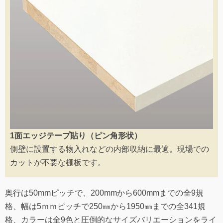
1面エッジテープ貼り（ピン角形状）
側壁に設置する物入れなどの内部収納に最適。現場での
カットが不要な棚板です。
奥行は50mmピッチで、200mmから600mmまでの全9規
格、幅は5ｍｍピッチで250㎜から1950㎜までの全341規
格、カラーは全9色と圧倒的なサイズバリエーションをライ