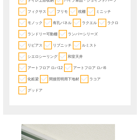
トイレ上部収納
パイプ単品・ジョイントパーツ
フィクサス
フリモ
枕棚
ミニッチ
モノック
有孔パネル
ラクエル
ラクロ
ランドリー可動棚
ランバーシリーズ
リビアス
リブニッチ
ルミスト
シエロシーリング
和室天井
アートフロア ロパ12
アートフロア ロパ6
化粧梁
間接照明用下地材
ラコア
グッドア