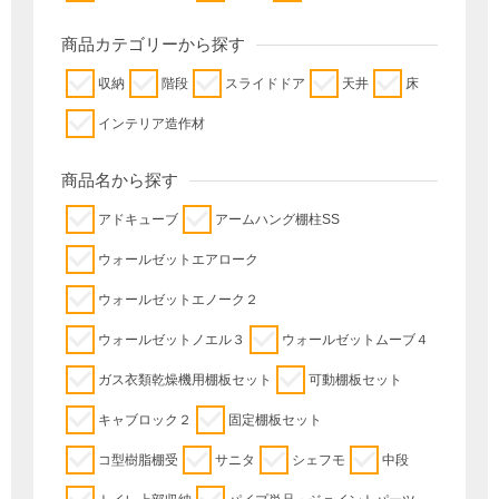
商品カテゴリーから探す
収納
階段
スライドドア
天井
床
インテリア造作材
商品名から探す
アドキューブ
アームハング棚柱SS
ウォールゼットエアローク
ウォールゼットエノーク２
ウォールゼットノエル３
ウォールゼットムーブ４
ガス衣類乾燥機用棚板セット
可動棚板セット
キャブロック２
固定棚板セット
コ型樹脂棚受
サニタ
シェフモ
中段