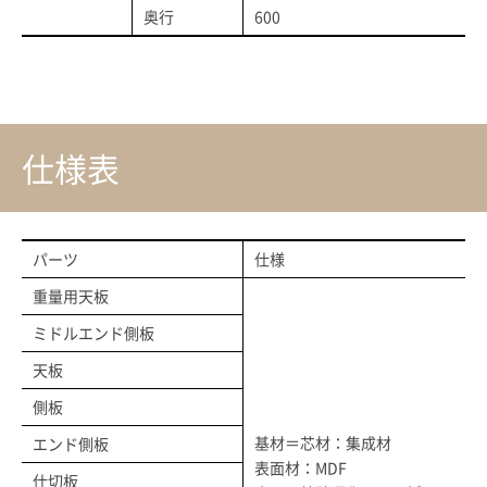
奥行
600
仕様表
パーツ
仕様
重量用天板
ミドルエンド側板
天板
側板
基材＝芯材：集成材
エンド側板
表面材：MDF
仕切板