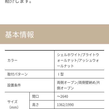
紹介します。
基本情報
シェルホワイト/ブライトウ
カラー
ォールナット/アッシュウォ
ールナット
取付パターン
Ⅰ型
両側オープン/両側壁納め/片
設置条件
側オープン
間口
〜2640
サイズ
高さ
1362/1990
（mm）