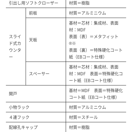
引出し用ソフトクローザー
材質＝樹脂
前板
材質＝アルミニウム
基材＝芯材：集成材、表面
材：MDF
スライ
表面（表）＝メタフィット
天板
ド式カ
®※
ウンタ
表面（裏）＝特殊硬化コート
ー
紙（EBコート仕様）
基材＝芯材：集成材、表面
スペーサー
材：MDF 表面＝特殊硬化コ
ート紙（EBコート仕様）
基材＝MDF 表面＝特殊硬化
開戸
コート紙（EBコート仕様）
小物ラック
材質＝アルミニウム
４連フック
材質＝スチール
配線孔キャップ
材質＝樹脂