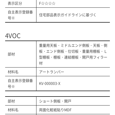
表示区分
F☆☆☆☆
自主表示登録番
住宅部品表示ガイドラインに基づく
号※
4VOC
重量用天板・ミドルエンド側板・天板・側
板・エンド側板・仕切板・重量用棚板・Ｌ
部材
型棚板・棚板・連結棚板・開戸用フィラー
材
材料名
アートランバー
自主表示登録番
KV-000003-X
号※
部材
ショート側板・開戸
材料名
両面化粧紙貼りMDF