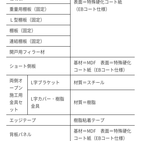
表面＝特殊硬化コート紙
重量用棚板（固定）
（EBコート仕様）
Ｌ型棚板（固定）
棚板（固定）
連結棚板（固定）
開戸用フィラー材
基材＝MDF 表面＝特殊硬化
ショート側板
コート紙（EBコート仕様）
両側オ
L字ブラケット
材質＝スチール
ープン
施工用
L字カバー・樹脂
金具セ
材質＝樹脂
金具
ット
エッジテープ
樹脂粘着テープ
基材＝MDF 表面＝特殊硬化
背板パネル
コート紙（EBコート仕様）