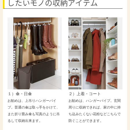
したいモノの収納アイテム
１）傘・日傘
２）上着・コート
お勧めは、上吊りハンガーパイ
お勧めは、ハンガーパイプ。玄関
プ。普通の傘は取っ手をかけて、
周りに収納できれば、家の中に持
また折り畳み傘も写真のように吊
ち込みたくない花粉などこちらで
るして収納出来ます。
防ぐことができます。