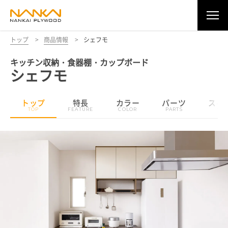
トップ
>
商品情報
>
シェフモ
キッチン収納・食器棚・カップボード
シェフモ
トップ
特長
カラー
パーツ
スペ