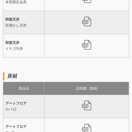
本実固定金具
和室天井
目透かし天井
和室天井
イナゴ天井
床材
商品名
説明書・動画
アートフロア
ロパ12
アートフロア