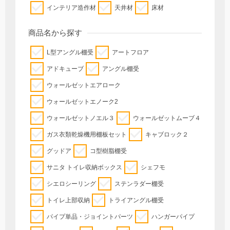
インテリア造作材
天井材
床材
商品名から探す
L型アングル棚受
アートフロア
アドキューブ
アングル棚受
ウォールゼットエアローク
ウォールゼットエノーク2
ウォールゼットノエル３
ウォールゼットムーブ４
ガス衣類乾燥機用棚板セット
キャブロック２
グッドア
コ型樹脂棚受
サニタ トイレ収納ボックス
シェフモ
シエロシーリング
ステンラダー棚受
トイレ上部収納
トライアングル棚受
パイプ単品・ジョイントパーツ
ハンガーパイプ