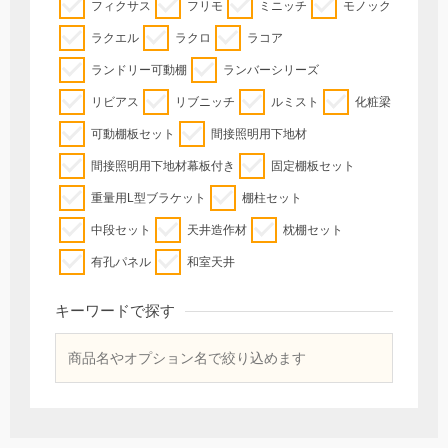
フィクサス
フリモ
ミニッチ
モノック
ラクエル
ラクロ
ラコア
ランドリー可動棚
ランバーシリーズ
リビアス
リブニッチ
ルミスト
化粧梁
可動棚板セット
間接照明用下地材
間接照明用下地材幕板付き
固定棚板セット
重量用L型ブラケット
棚柱セット
中段セット
天井造作材
枕棚セット
有孔パネル
和室天井
キーワードで探す