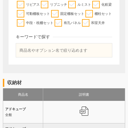
リビアス
リブニッチ
ルミスト
化粧梁
可動棚板セット
固定棚板セット
棚柱セット
中段・枕棚セット
有孔パネル
和室天井
キーワードで探す
収納材
商品名
説明書
アドキューブ
全般