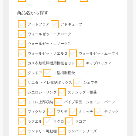
商品名から探す
アートフロア
アドキューブ
ウォールゼットエアローク
ウォールゼットエノーク2
ウォールゼットノエル３
ウォールゼットムーブ４
ガス衣類乾燥機用棚板セット
キャブロック２
グッドア
コ型樹脂棚受
サニタ トイレ収納ボックス
シェフモ
シエロシーリング
ステンラダー棚受
トイレ上部収納
パイプ単品・ジョイントパーツ
フィクサス
フリモ
ミニッチ
モノック
ラクエル
ラクロ
ラコア
ランドリー可動棚
ランバーシリーズ