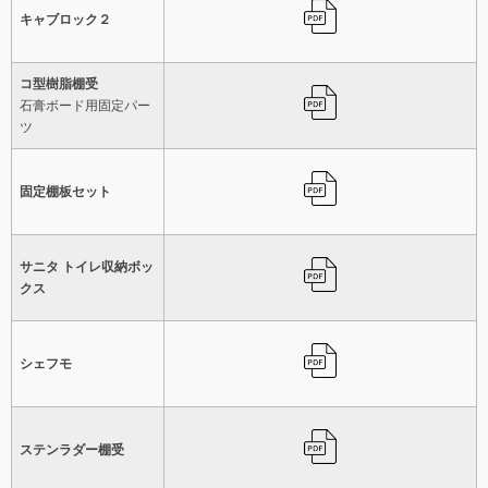
キャブロック２
コ型樹脂棚受
石膏ボード用固定パー
ツ
固定棚板セット
サニタ トイレ収納ボッ
クス
シェフモ
ステンラダー棚受