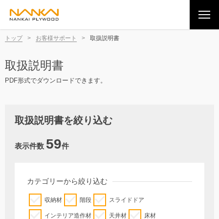
トップ
>
お客様サポート
>
取扱説明書
取扱説明書
PDF形式でダウンロードできます。
取扱説明書を絞り込む
59
表示件数
件
カテゴリーから絞り込む
収納材
階段
スライドドア
インテリア造作材
天井材
床材